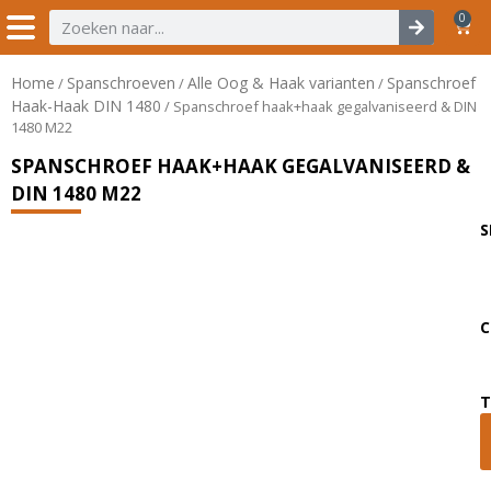
0
Home
Spanschroeven
Alle Oog & Haak varianten
Spanschroef
/
/
/
Haak-Haak DIN 1480
/ Spanschroef haak+haak gegalvaniseerd & DIN
1480 M22
SPANSCHROEF HAAK+HAAK GEGALVANISEERD &
DIN 1480 M22
S
C
T