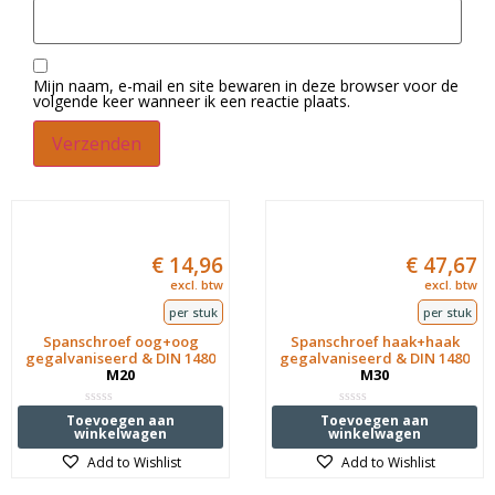
Mijn naam, e-mail en site bewaren in deze browser voor de
volgende keer wanneer ik een reactie plaats.
€
14,96
€
47,67
excl. btw
excl. btw
per stuk
per stuk
Spanschroef oog+oog
Spanschroef haak+haak
gegalvaniseerd & DIN 1480
gegalvaniseerd & DIN 1480
M20
M30
Waardering
Waardering
Toevoegen aan
Toevoegen aan
0
0
winkelwagen
winkelwagen
uit
uit
5
5
Add to Wishlist
Add to Wishlist