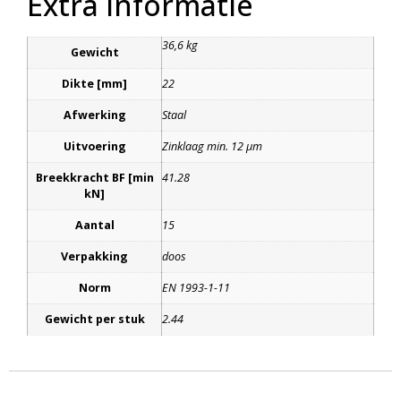
Extra informatie
36,6 kg
Gewicht
Dikte [mm]
22
Afwerking
Staal
Uitvoering
Zinklaag min. 12 μm
Breekkracht BF [min
41.28
kN]
Aantal
15
Verpakking
doos
Norm
EN 1993-1-11
Gewicht per stuk
2.44