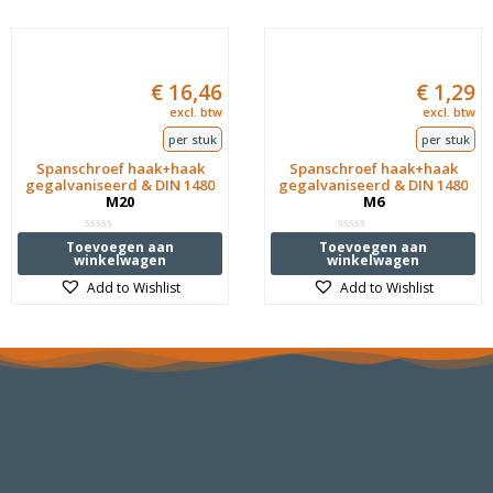
€
16,46
€
1,29
excl. btw
excl. btw
per stuk
per stuk
Spanschroef haak+haak
Spanschroef haak+haak
gegalvaniseerd & DIN 1480
gegalvaniseerd & DIN 1480
M20
M6
Waardering
Waardering
Toevoegen aan
Toevoegen aan
0
0
winkelwagen
winkelwagen
uit
uit
5
5
Add to Wishlist
Add to Wishlist