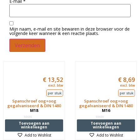
E-mail
*
Mijn naam, e-mail en site bewaren in deze browser voor de
volgende keer wanneer ik een reactie plaats.
€
13,52
€
8,69
excl. btw
excl. btw
per stuk
per stuk
Spanschroef oog+oog
Spanschroef oog+oog
gegalvaniseerd & DIN 1480
gegalvaniseerd & DIN 1480
M18
M16
Waardering
Waardering
Toevoegen aan
Toevoegen aan
0
0
winkelwagen
winkelwagen
uit
uit
5
5
Add to Wishlist
Add to Wishlist