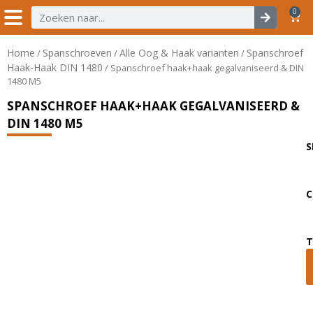
0
Home
Spanschroeven
Alle Oog & Haak varianten
Spanschroef
/
/
/
Haak-Haak DIN 1480
/ Spanschroef haak+haak gegalvaniseerd & DIN
1480 M5
SPANSCHROEF HAAK+HAAK GEGALVANISEERD &
DIN 1480 M5
S
C
T