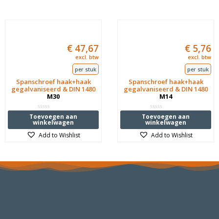
€
47,67
€
5,76
excl. btw
excl. btw
per stuk
per stuk
Spanschroef haak+haak
Spanschroef haak+haak
gegalvaniseerd & DIN 1480
gegalvaniseerd & DIN 1480
M30
M14
Waardering
Waardering
Toevoegen aan
Toevoegen aan
0
0
winkelwagen
winkelwagen
uit
uit
5
5
Add to Wishlist
Add to Wishlist