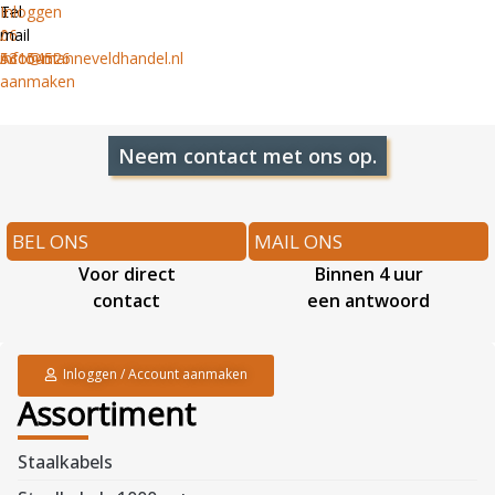
Tel
E-
Inloggen
06
mail
/
53154526
info@manneveldhandel.nl
Account
aanmaken
Neem contact met ons op.
BEL ONS
MAIL ONS
Voor direct
Binnen 4 uur
contact
een antwoord
Inloggen / Account aanmaken
Assortiment
Staalkabels