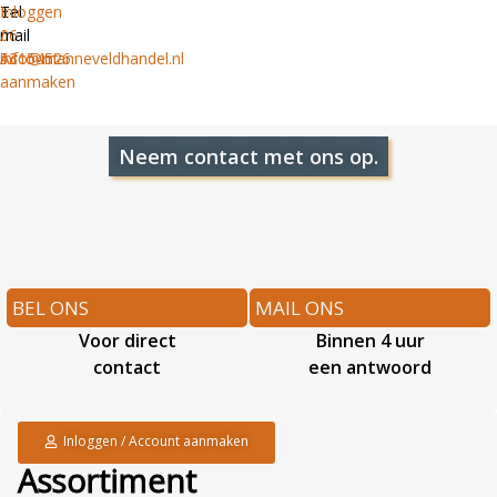
Tel
E-
Inloggen
06
mail
/
53154526
info@manneveldhandel.nl
Account
aanmaken
Neem contact met ons op.
BEL ONS
MAIL ONS
Voor direct
Binnen 4 uur
contact
een antwoord
Inloggen / Account aanmaken
Assortiment