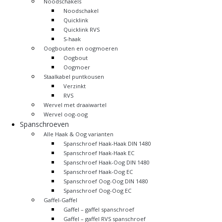
Noodschakels
Noodschakel
Quicklink
Quicklink RVS
S-haak
Oogbouten en oogmoeren
Oogbout
Oogmoer
Staalkabel puntkousen
Verzinkt
RVS
Wervel met draaiwartel
Wervel oog-oog
Spanschroeven
Alle Haak & Oog varianten
Spanschroef Haak-Haak DIN 1480
Spanschroef Haak-Haak EC
Spanschroef Haak-Oog DIN 1480
Spanschroef Haak-Oog EC
Spanschroef Oog-Oog DIN 1480
Spanschroef Oog-Oog EC
Gaffel-Gaffel
Gaffel – gaffel spanschroef
Gaffel – gaffel RVS spanschroef