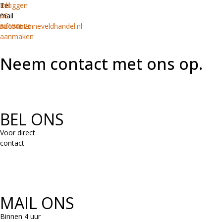
Tel
E-
Inloggen
06
mail
/
53154526
info@manneveldhandel.nl
Account
aanmaken
Neem contact met ons op.
BEL ONS
Voor direct
contact
MAIL ONS
Binnen 4 uur