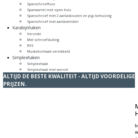
Spanschroefhuis
Spanwartel met open huis
Spanschroef met 2 aanlasbouten en pijp behuizing
Spanschroef met aanlaseinden
Karabijnhaken
Verzinkt
Met schroefsluiting
RVS
Musketonhaak vernikkeld
Simplexhaken
Simplexhaak
Simplexhaak met wervel
ALTIJD DE BESTE KWALITEIT - ALTIJD VOORDELIGE
PRIJZEN.
b
w