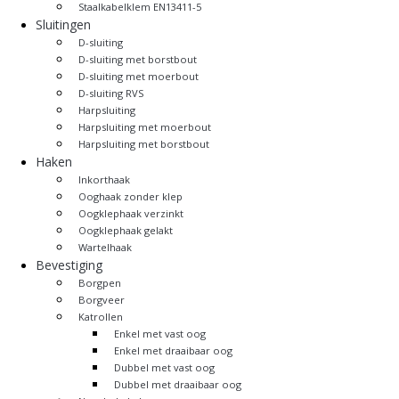
Staalkabelklem EN13411-5
Sluitingen
D-sluiting
D-sluiting met borstbout
D-sluiting met moerbout
D-sluiting RVS
Harpsluiting
Harpsluiting met moerbout
Harpsluiting met borstbout
Haken
Inkorthaak
Ooghaak zonder klep
Oogklephaak verzinkt
Oogklephaak gelakt
Wartelhaak
Bevestiging
Borgpen
Borgveer
Katrollen
Enkel met vast oog
Enkel met draaibaar oog
Dubbel met vast oog
Dubbel met draaibaar oog