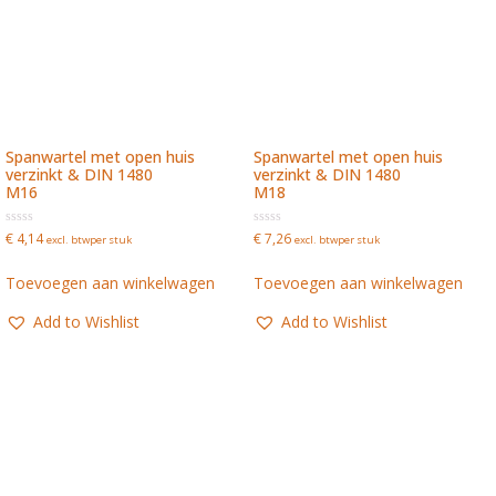
Spanwartel met open huis
Spanwartel met open huis
verzinkt & DIN 1480
verzinkt & DIN 1480
M16
M18
Waardering
Waardering
€
4,14
€
7,26
excl. btw
per stuk
excl. btw
per stuk
0
0
uit
uit
5
5
Toevoegen aan winkelwagen
Toevoegen aan winkelwagen
Add to Wishlist
Add to Wishlist