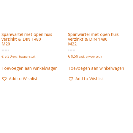
Spanwartel met open huis
Spanwartel met open huis
verzinkt & DIN 1480
verzinkt & DIN 1480
M20
M22
Waardering
Waardering
€
8,30
€
9,59
excl. btw
per stuk
excl. btw
per stuk
0
0
uit
uit
5
5
Toevoegen aan winkelwagen
Toevoegen aan winkelwagen
Add to Wishlist
Add to Wishlist