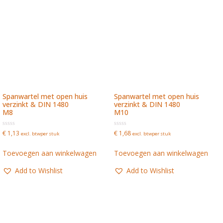
Spanwartel met open huis
Spanwartel met open huis
verzinkt & DIN 1480
verzinkt & DIN 1480
M8
M10
Waardering
Waardering
€
1,13
€
1,68
excl. btw
per stuk
excl. btw
per stuk
0
0
uit
uit
5
5
Toevoegen aan winkelwagen
Toevoegen aan winkelwagen
Add to Wishlist
Add to Wishlist