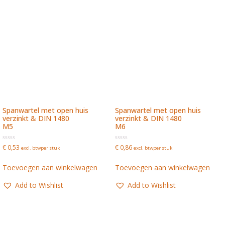
Spanwartel met open huis
Spanwartel met open huis
verzinkt & DIN 1480
verzinkt & DIN 1480
M5
M6
Waardering
Waardering
€
0,53
€
0,86
excl. btw
per stuk
excl. btw
per stuk
0
0
uit
uit
5
5
Toevoegen aan winkelwagen
Toevoegen aan winkelwagen
Add to Wishlist
Add to Wishlist