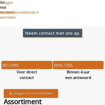
Tel
E-
Inloggen
06
mail
/
53154526
info@manneveldhandel.nl
Account
aanmaken
Neem contact met ons op.
BEL ONS
MAIL ONS
Voor direct
Binnen 4 uur
contact
een antwoord
Inloggen / Account aanmaken
Assortiment