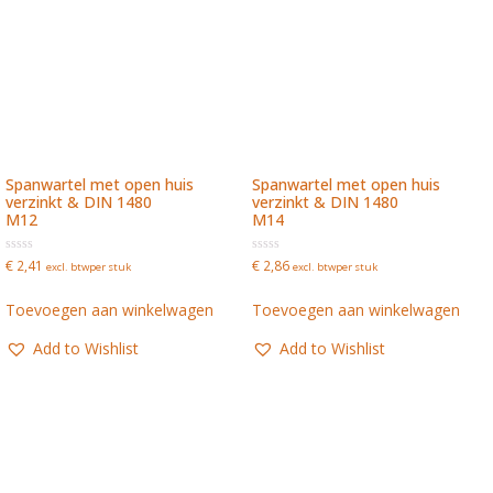
Spanwartel met open huis
Spanwartel met open huis
verzinkt & DIN 1480
verzinkt & DIN 1480
M12
M14
Waardering
Waardering
€
2,41
€
2,86
excl. btw
per stuk
excl. btw
per stuk
0
0
uit
uit
5
5
Toevoegen aan winkelwagen
Toevoegen aan winkelwagen
Add to Wishlist
Add to Wishlist