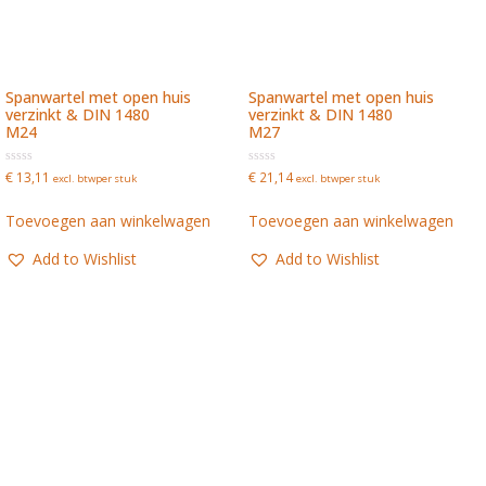
Spanwartel met open huis
Spanwartel met open huis
verzinkt & DIN 1480
verzinkt & DIN 1480
M24
M27
Waardering
Waardering
€
13,11
€
21,14
excl. btw
per stuk
excl. btw
per stuk
0
0
uit
uit
5
5
Toevoegen aan winkelwagen
Toevoegen aan winkelwagen
Add to Wishlist
Add to Wishlist