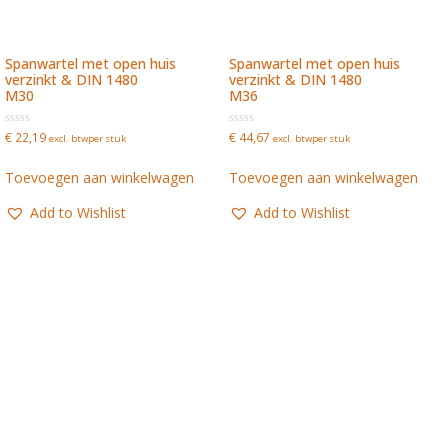
Spanwartel met open huis
Spanwartel met open huis
verzinkt & DIN 1480
verzinkt & DIN 1480
M30
M36
Waardering
Waardering
€
22,19
€
44,67
excl. btw
per stuk
excl. btw
per stuk
0
0
uit
uit
5
5
Toevoegen aan winkelwagen
Toevoegen aan winkelwagen
Add to Wishlist
Add to Wishlist