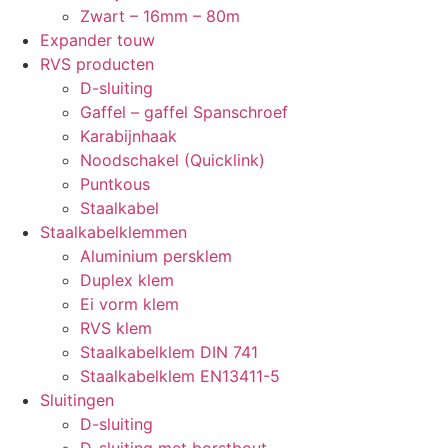
Zwart – 16mm – 80m
Expander touw
RVS producten
D-sluiting
Gaffel – gaffel Spanschroef
Karabijnhaak
Noodschakel (Quicklink)
Puntkous
Staalkabel
Staalkabelklemmen
Aluminium persklem
Duplex klem
Ei vorm klem
RVS klem
Staalkabelklem DIN 741
Staalkabelklem EN13411-5
Sluitingen
D-sluiting
D-sluiting met borstbout