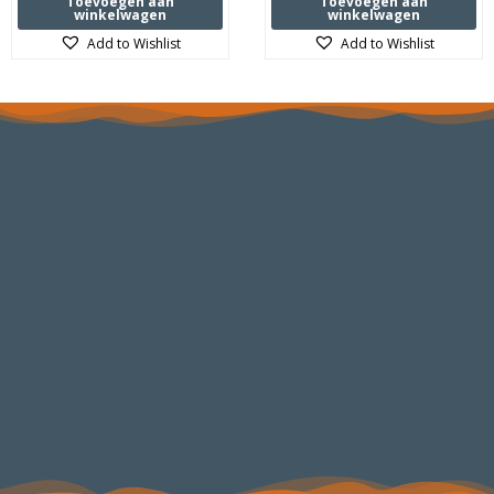
Toevoegen aan
Toevoegen aan
0
0
winkelwagen
winkelwagen
uit
uit
5
5
Add to Wishlist
Add to Wishlist