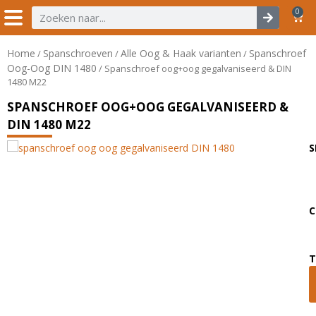
0
Home
Spanschroeven
Alle Oog & Haak varianten
Spanschroef
/
/
/
Oog-Oog DIN 1480
/ Spanschroef oog+oog gegalvaniseerd & DIN
1480 M22
SPANSCHROEF OOG+OOG GEGALVANISEERD &
DIN 1480 M22
S
C
T