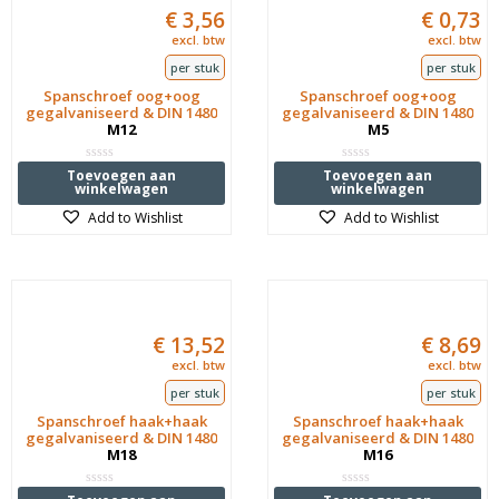
€
3,56
€
0,73
excl. btw
excl. btw
per stuk
per stuk
Spanschroef oog+oog
Spanschroef oog+oog
gegalvaniseerd & DIN 1480
gegalvaniseerd & DIN 1480
M12
M5
Waardering
Waardering
Toevoegen aan
Toevoegen aan
0
0
winkelwagen
winkelwagen
uit
uit
5
5
Add to Wishlist
Add to Wishlist
€
13,52
€
8,69
excl. btw
excl. btw
per stuk
per stuk
Spanschroef haak+haak
Spanschroef haak+haak
gegalvaniseerd & DIN 1480
gegalvaniseerd & DIN 1480
M18
M16
Waardering
Waardering