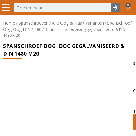
0
Home
Spanschroeven
Alle Oog & Haak varianten
Spanschroef
/
/
/
Oog-Oog DIN 1480
/ Spanschroef oog+oog gegalvaniseerd & DIN
1480 M20
SPANSCHROEF OOG+OOG GEGALVANISEERD &
DIN 1480 M20
S
C
T