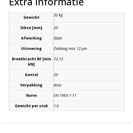
Extra informatie
32 kg
Gewicht
Dikte [mm]
20
Afwerking
Staal
Uitvoering
Zinklaag min. 12 μm
Breekkracht BF [min
72.13
kN]
Aantal
20
Verpakking
doos
Norm
EN 1993-1-11
Gewicht per stuk
1.6