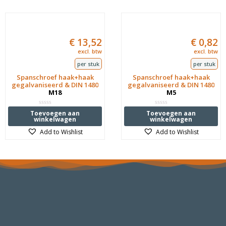
€
13,52
€
0,82
excl. btw
excl. btw
per stuk
per stuk
Spanschroef haak+haak
Spanschroef haak+haak
gegalvaniseerd & DIN 1480
gegalvaniseerd & DIN 1480
M18
M5
Waardering
Waardering
Toevoegen aan
Toevoegen aan
0
0
winkelwagen
winkelwagen
uit
uit
5
5
Add to Wishlist
Add to Wishlist