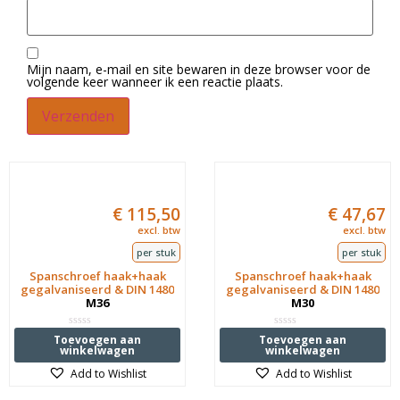
Mijn naam, e-mail en site bewaren in deze browser voor de
volgende keer wanneer ik een reactie plaats.
€
115,50
€
47,67
excl. btw
excl. btw
per stuk
per stuk
Spanschroef haak+haak
Spanschroef haak+haak
gegalvaniseerd & DIN 1480
gegalvaniseerd & DIN 1480
M36
M30
Waardering
Waardering
Toevoegen aan
Toevoegen aan
0
0
winkelwagen
winkelwagen
uit
uit
5
5
Add to Wishlist
Add to Wishlist