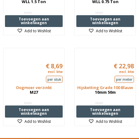
WLL 1.5 Ton
WLL 0.75 Ton
Waardering
Waardering
Toevoegen aan
Toevoegen aan
0
0
winkelwagen
winkelwagen
uit
uit
5
5
Add to Wishlist
Add to Wishlist
€
8,69
€
22,98
excl. btw
excl. btw
per stuk
per meter
Oogmoer verzinkt
Hijsketting Grade 100 Blauw
M27
10mm 50m
Waardering
Waardering
Toevoegen aan
Toevoegen aan
0
0
winkelwagen
winkelwagen
uit
uit
5
5
Add to Wishlist
Add to Wishlist