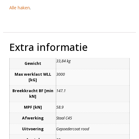
Alle haken
.
Extra informatie
33,84 kg
Gewicht
Max werklast WLL
3000
[kG]
Breekkracht BF [min
147.1
kN]
MPF [kN]
58.9
Afwerking
Staal C45
Uitvoering
Gepoedercoat rood