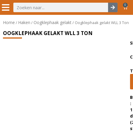
0
Home
Haken
Oogklephaak gelakt
/
/
/ Oogklephaak gelakt WLL 3 Ton
OOGKLEPHAAK GELAKT WLL 3 TON
S
C
T
B
:
1
d
(
s