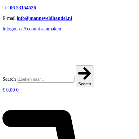
Ga
Tel
06 53154526
naar
E-mail
info@manneveldhandel.nl
de
inhoud
Inloggen / Account aanmaken
Search
Search
€
0,00
0