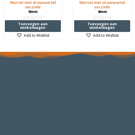
Wervel met draaiwartel
Wervel met draaiwartel
verzinkt
verzinkt
6mm
4mm
Waardering
Waardering
Toevoegen aan
Toevoegen aan
0
0
winkelwagen
winkelwagen
uit
uit
5
5
Add to Wishlist
Add to Wishlist