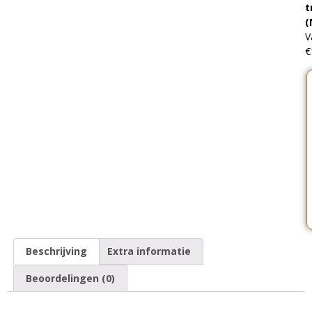
t
(
V
€
Beschrijving
Extra informatie
Beoordelingen (0)