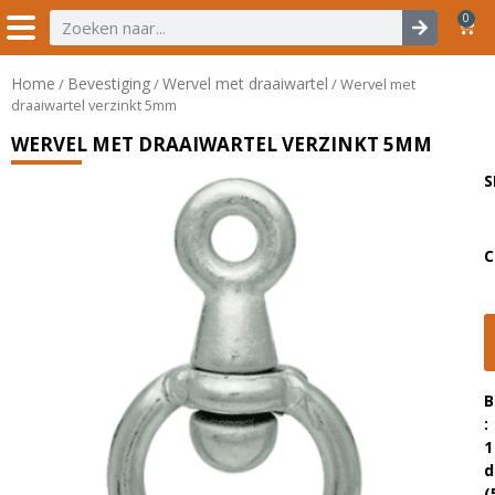
0
Home
Bevestiging
Wervel met draaiwartel
/
/
/ Wervel met
draaiwartel verzinkt 5mm
WERVEL MET DRAAIWARTEL VERZINKT 5MM
S
C
B
:
1
d
(