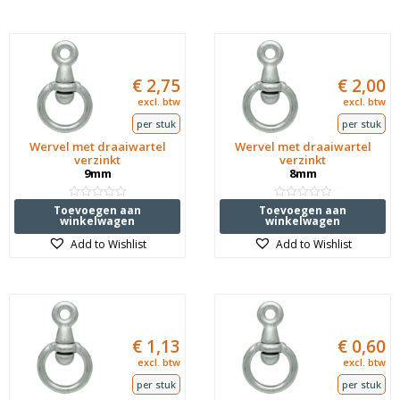
€
2,75
€
2,00
excl. btw
excl. btw
per stuk
per stuk
Wervel met draaiwartel
Wervel met draaiwartel
verzinkt
verzinkt
9mm
8mm
Waardering
Waardering
Toevoegen aan
Toevoegen aan
0
0
winkelwagen
winkelwagen
uit
uit
5
5
Add to Wishlist
Add to Wishlist
€
1,13
€
0,60
excl. btw
excl. btw
per stuk
per stuk