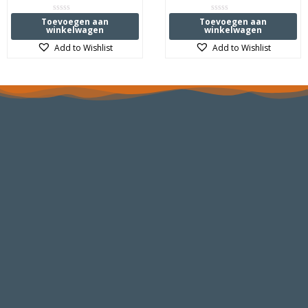
Waardering
Waardering
Toevoegen aan
Toevoegen aan
0
0
winkelwagen
winkelwagen
uit
uit
5
5
Add to Wishlist
Add to Wishlist