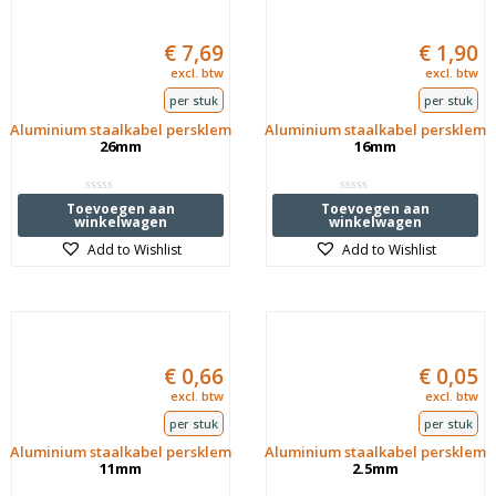
€
7,69
€
1,90
excl. btw
excl. btw
per stuk
per stuk
Aluminium staalkabel persklem
Aluminium staalkabel persklem
26mm
16mm
Waardering
Waardering
Toevoegen aan
Toevoegen aan
0
0
winkelwagen
winkelwagen
uit
uit
5
5
Add to Wishlist
Add to Wishlist
€
0,66
€
0,05
excl. btw
excl. btw
per stuk
per stuk
Aluminium staalkabel persklem
Aluminium staalkabel persklem
11mm
2.5mm