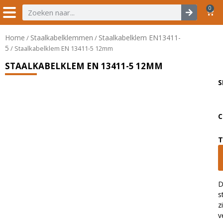
0
Home
Staalkabelklemmen
Staalkabelklem EN13411-
/
/
5
/ Staalkabelklem EN 13411-5 12mm
STAALKABELKLEM EN 13411-5 12MM
S
C
T
D
s
z
v