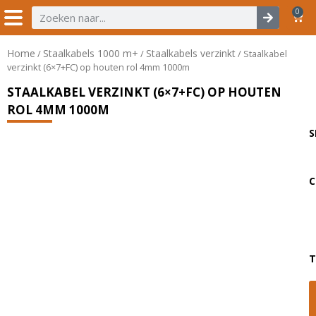
0
Home
Staalkabels 1000 m+
Staalkabels verzinkt
/
/
/ Staalkabel
verzinkt (6×7+FC) op houten rol 4mm 1000m
STAALKABEL VERZINKT (6×7+FC) OP HOUTEN
ROL 4MM 1000M
S
C
T