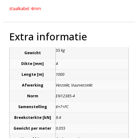
staalkabel 4mm
Extra informatie
55 kg
Gewicht
Dikte [mm]
4
Lengte [m]
1000
Afwerking
Verzinkt, Vuurverzinkt
Norm
EN12385-4
Samenstelling
6×7+FC
Breeksterkte [kN]
9.4
Gewicht per meter
0.055