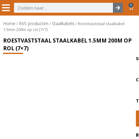
0
Home
RVS producten
Staalkabels
/
/
/ Roestvaststaal staalkabel
1.5mm 200m op rol (7×7)
ROESTVASTSTAAL STAALKABEL 1.5MM 200M OP
ROL (7×7)
S
C
T
B