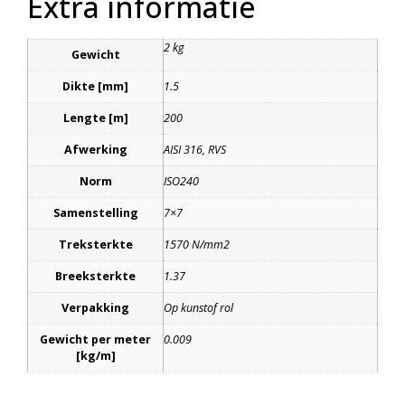
Extra informatie
2 kg
Gewicht
Dikte [mm]
1.5
Lengte [m]
200
Afwerking
AISI 316, RVS
Norm
ISO240
Samenstelling
7×7
Treksterkte
1570 N/mm2
Breeksterkte
1.37
Verpakking
Op kunstof rol
Gewicht per meter
0.009
[kg/m]