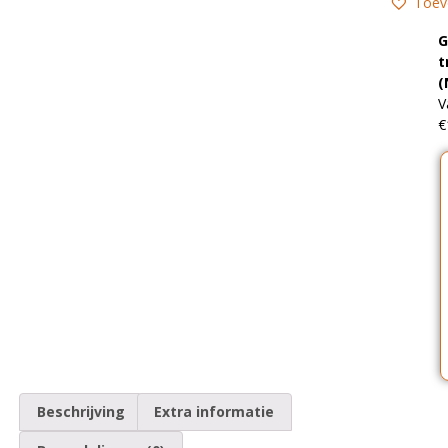
Toev
G
t
(
V
€
Beschrijving
Extra informatie