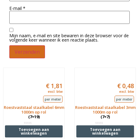
E-mail
*
Mijn naam, e-mail en site bewaren in deze browser voor de
volgende keer wanneer ik een reactie plaats.
€
1,81
€
0,48
excl. btw
excl. btw
per meter
per meter
Roestvaststaal staalkabel 6mm
Roestvaststaal staalkabel 3mm
1000m op rol
1000m op rol
(7×19)
(7×7)
Waardering
Waardering
Toevoegen aan
Toevoegen aan
0
0
winkelwagen
winkelwagen
uit
uit