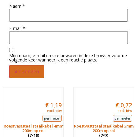
Naam
*
E-mail
*
Mijn naam, e-mail en site bewaren in deze browser voor de
volgende keer wanneer ik een reactie plaats.
€
1,19
€
0,72
excl. btw
excl. btw
per meter
per meter
Roestvaststaal staalkabel 4mm
Roestvaststaal staalkabel 3mm
200m op rol
200m op rol
(7×19)
(7×7)