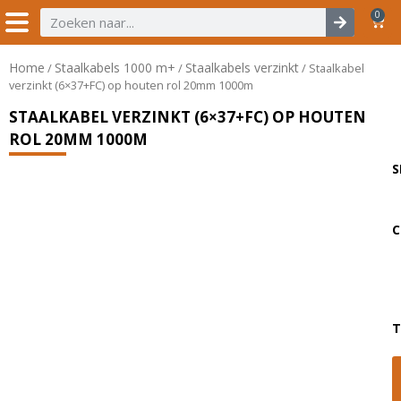
0
Home
Staalkabels 1000 m+
Staalkabels verzinkt
/
/
/ Staalkabel
verzinkt (6×37+FC) op houten rol 20mm 1000m
STAALKABEL VERZINKT (6×37+FC) OP HOUTEN
ROL 20MM 1000M
S
C
T