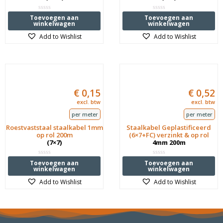
Waardering
Waardering
Toevoegen aan
Toevoegen aan
0
0
winkelwagen
winkelwagen
uit
uit
5
5
Add to Wishlist
Add to Wishlist
€
0,15
€
0,52
excl. btw
excl. btw
per meter
per meter
Roestvaststaal staalkabel 1mm
Staalkabel Geplastificeerd
op rol 200m
(6×7+FC) verzinkt & op rol
(7×7)
4mm 200m
Waardering
Waardering
Toevoegen aan
Toevoegen aan
0
0
winkelwagen
winkelwagen
uit
uit
5
5
Add to Wishlist
Add to Wishlist