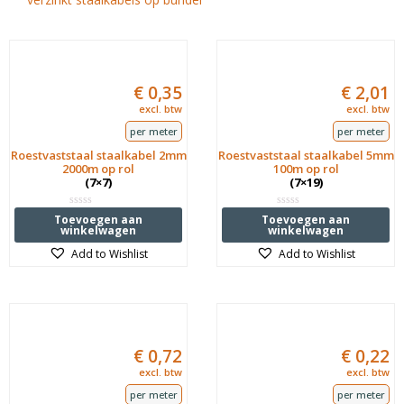
€
0,35
€
2,01
excl. btw
excl. btw
per meter
per meter
Roestvaststaal staalkabel 2mm
Roestvaststaal staalkabel 5mm
2000m op rol
100m op rol
(7×7)
(7×19)
Waardering
Waardering
Toevoegen aan
Toevoegen aan
0
0
winkelwagen
winkelwagen
uit
uit
5
5
Add to Wishlist
Add to Wishlist
€
0,72
€
0,22
excl. btw
excl. btw
per meter
per meter