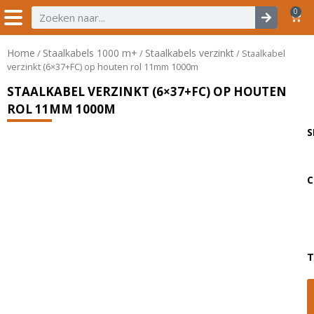
0
Home
Staalkabels 1000 m+
Staalkabels verzinkt
/
/
/ Staalkabel
verzinkt (6×37+FC) op houten rol 11mm 1000m
STAALKABEL VERZINKT (6×37+FC) OP HOUTEN
ROL 11MM 1000M
S
C
T