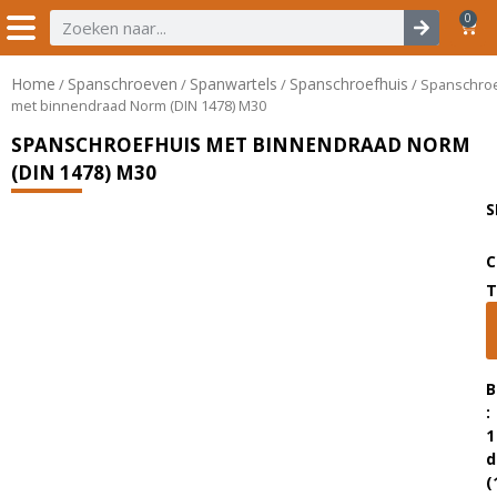
0
Home
Spanschroeven
Spanwartels
Spanschroefhuis
/
/
/
/ Spanschro
met binnendraad Norm (DIN 1478) M30
SPANSCHROEFHUIS MET BINNENDRAAD NORM
(DIN 1478) M30
S
C
T
B
:
1
d
(