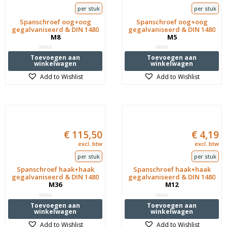
per stuk
per stuk
Spanschroef oog+oog
Spanschroef oog+oog
gegalvaniseerd & DIN 1480
gegalvaniseerd & DIN 1480
M8
M5
Waardering
Waardering
Toevoegen aan
Toevoegen aan
0
0
winkelwagen
winkelwagen
uit
uit
5
5
Add to Wishlist
Add to Wishlist
€
115,50
€
4,19
excl. btw
excl. btw
per stuk
per stuk
Spanschroef haak+haak
Spanschroef haak+haak
gegalvaniseerd & DIN 1480
gegalvaniseerd & DIN 1480
M36
M12
Waardering
Waardering
Toevoegen aan
Toevoegen aan
0
0
winkelwagen
winkelwagen
uit
uit
5
5
Add to Wishlist
Add to Wishlist