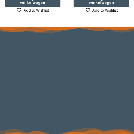
0
0
winkelwagen
winkelwagen
uit
uit
5
5
Add to Wishlist
Add to Wishlist