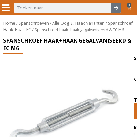
0
Home
Spanschroeven
Alle Oog & Haak varianten
Spanschroef
/
/
/
Haak-Haak EC
/ Spanschroef haak+haak gegalvaniseerd & EC M6
SPANSCHROEF HAAK+HAAK GEGALVANISEERD &
EC M6
S
C
T
B
: