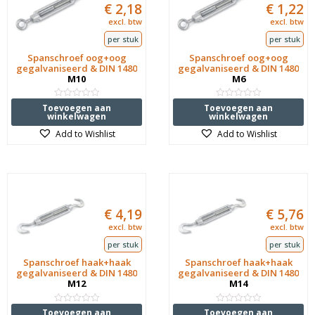
€
2,18
€
1,22
excl. btw
excl. btw
per stuk
per stuk
Spanschroef oog+oog
Spanschroef oog+oog
gegalvaniseerd & DIN 1480
gegalvaniseerd & DIN 1480
M10
M6
Waardering
Waardering
Toevoegen aan
Toevoegen aan
0
0
winkelwagen
winkelwagen
uit
uit
5
5
Add to Wishlist
Add to Wishlist
€
4,19
€
5,76
excl. btw
excl. btw
per stuk
per stuk
Spanschroef haak+haak
Spanschroef haak+haak
gegalvaniseerd & DIN 1480
gegalvaniseerd & DIN 1480
M12
M14
Waardering
Waardering
Toevoegen aan
Toevoegen aan