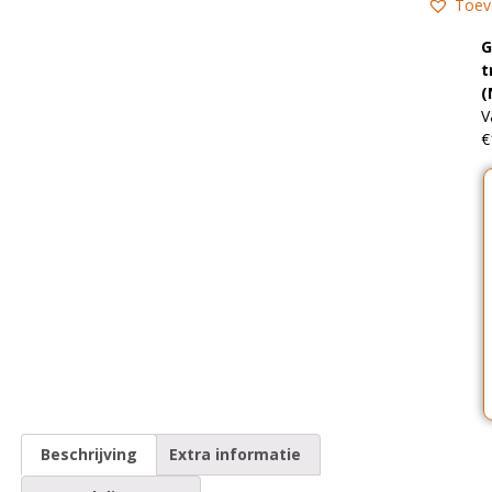
Toev
G
t
(
V
€
Beschrijving
Extra informatie