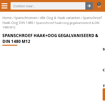
0
Home
Spanschroeven
Alle Oog & Haak varianten
Spanschroef
/
/
/
Haak-Oog DIN 1480
/ Spanschroef haak+oog gegalvaniseerd & DIN
1480 M12
SPANSCHROEF HAAK+OOG GEGALVANISEERD &
DIN 1480 M12
S
C
T