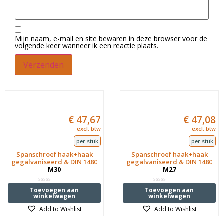
Mijn naam, e-mail en site bewaren in deze browser voor de
volgende keer wanneer ik een reactie plaats.
€
47,67
€
47,08
excl. btw
excl. btw
per stuk
per stuk
Spanschroef haak+haak
Spanschroef haak+haak
gegalvaniseerd & DIN 1480
gegalvaniseerd & DIN 1480
M30
M27
Waardering
Waardering
Toevoegen aan
Toevoegen aan
0
0
winkelwagen
winkelwagen
uit
uit
5
5
Add to Wishlist
Add to Wishlist