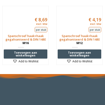
€
8,69
€
4,19
excl. btw
excl. btw
per stuk
per stuk
Spanschroef haak+haak
Spanschroef haak+haak
gegalvaniseerd & DIN 1480
gegalvaniseerd & DIN 1480
M16
M12
Waardering
Waardering
Toevoegen aan
Toevoegen aan
0
0
winkelwagen
winkelwagen
uit
uit
5
5
Add to Wishlist
Add to Wishlist