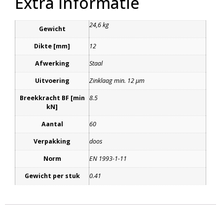
Extra informatie
24,6 kg
Gewicht
Dikte [mm]
12
Afwerking
Staal
Uitvoering
Zinklaag min. 12 μm
Breekkracht BF [min
8.5
kN]
Aantal
60
Verpakking
doos
Norm
EN 1993-1-11
Gewicht per stuk
0.41