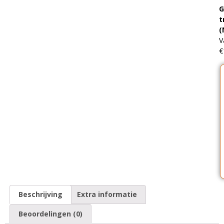
G
t
(
V
€
Beschrijving
Extra informatie
Beoordelingen (0)