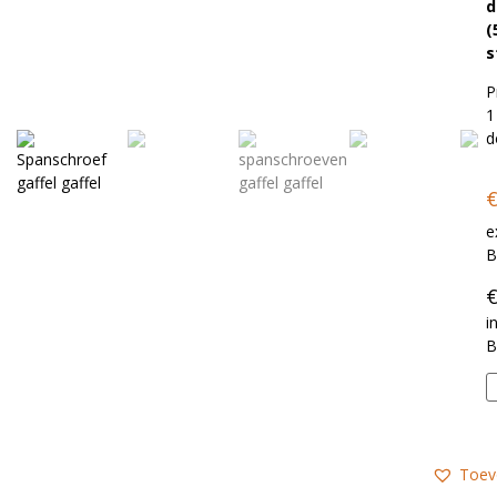
d
(
s
P
1
d
e
in
Toev