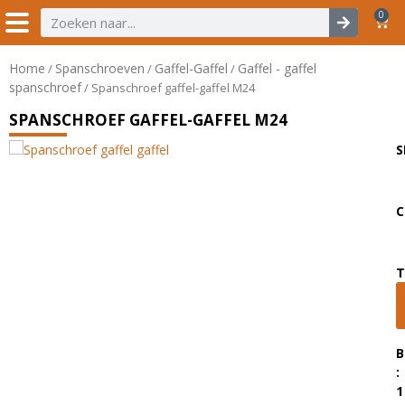
0
Home
Spanschroeven
Gaffel-Gaffel
Gaffel - gaffel
/
/
/
spanschroef
/ Spanschroef gaffel-gaffel M24
SPANSCHROEF GAFFEL-GAFFEL M24
S
C
T
B
:
1