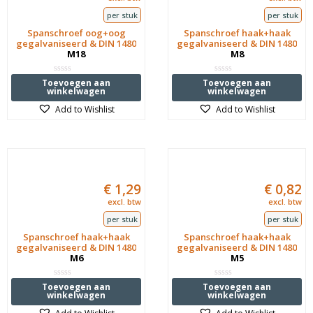
per stuk
per stuk
Spanschroef oog+oog
Spanschroef haak+haak
gegalvaniseerd & DIN 1480
gegalvaniseerd & DIN 1480
M18
M8
Waardering
Waardering
Toevoegen aan
Toevoegen aan
0
0
winkelwagen
winkelwagen
uit
uit
5
5
Add to Wishlist
Add to Wishlist
€
1,29
€
0,82
excl. btw
excl. btw
per stuk
per stuk
Spanschroef haak+haak
Spanschroef haak+haak
gegalvaniseerd & DIN 1480
gegalvaniseerd & DIN 1480
M6
M5
Waardering
Waardering
Toevoegen aan
Toevoegen aan
0
0
winkelwagen
winkelwagen
uit
uit
5
5