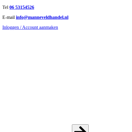
Ga
Tel
06 53154526
naar
E-mail
info@manneveldhandel.nl
de
inhoud
Inloggen / Account aanmaken