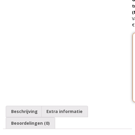
t
(
V
€
Beschrijving
Extra informatie
Beoordelingen (0)