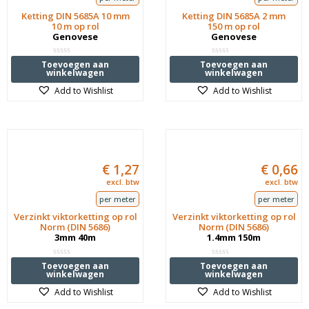
Ketting DIN 5685A 10 mm
Ketting DIN 5685A 2 mm
10 m op rol
150 m op rol
Genovese
Genovese
Waardering
Waardering
Toevoegen aan
Toevoegen aan
0
0
winkelwagen
winkelwagen
uit
uit
5
5
Add to Wishlist
Add to Wishlist
€
1,27
€
0,66
excl. btw
excl. btw
per meter
per meter
Verzinkt viktorketting op rol
Verzinkt viktorketting op rol
Norm (DIN 5686)
Norm (DIN 5686)
3mm 40m
1.4mm 150m
Waardering
Waardering
Toevoegen aan
Toevoegen aan
0
0
winkelwagen
winkelwagen
uit
uit
5
5
Add to Wishlist
Add to Wishlist