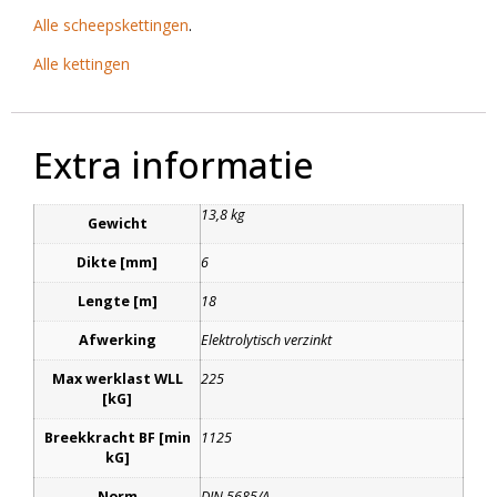
Alle scheepskettingen
.
Alle kettingen
Extra informatie
13,8 kg
Gewicht
Dikte [mm]
6
Lengte [m]
18
Afwerking
Elektrolytisch verzinkt
Max werklast WLL
225
[kG]
Breekkracht BF [min
1125
kG]
Norm
DIN 5685/A