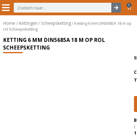
0
Home
Kettingen
Scheepsketting
/
/
/ Ketting 6 mm DIN5685A 18 m op
rol Scheepsketting
KETTING 6 MM DIN5685A 18 M OP ROL
SCHEEPSKETTING
S
C
T
B
:
1