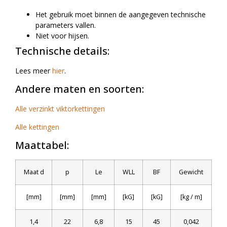
Het gebruik moet binnen de aangegeven technische
parameters vallen.
Niet voor hijsen.
Technische details:
Lees meer
hier
.
Andere maten en soorten:
Alle verzinkt viktorkettingen
Alle kettingen
Maattabel:
Maat d
p
Le
WLL
BF
Gewicht
[mm]
[mm]
[mm]
[kG]
[kG]
[kg / m]
1,4
22
6,8
15
45
0,042