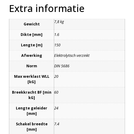
Extra informatie
7,8 kg
Gewicht
Dikte [mm]
1.6
Lengte [m]
150
Afwerking
Elektrolytisch verzinkt
Norm
DIN 5686
Max werklast WLL
20
[kG]
Breekkracht BF [min
60
kG]
Lengte geleider
24
[mm]
Schakel breedte
7.4
[mm]