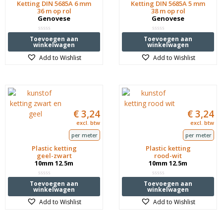
Ketting DIN 5685A 6 mm
Ketting DIN 5685A 5 mm
36 m op rol
38 m op rol
Genovese
Genovese
Waardering
Waardering
Toevoegen aan
Toevoegen aan
0
0
winkelwagen
winkelwagen
uit
uit
5
5
Add to Wishlist
Add to Wishlist
€
3,24
€
3,24
excl. btw
excl. btw
per meter
per meter
Plastic ketting
Plastic ketting
geel-zwart
rood-wit
10mm 12.5m
10mm 12.5m
Waardering
Waardering
Toevoegen aan
Toevoegen aan
0
0
winkelwagen
winkelwagen
uit
uit
5
5
Add to Wishlist
Add to Wishlist