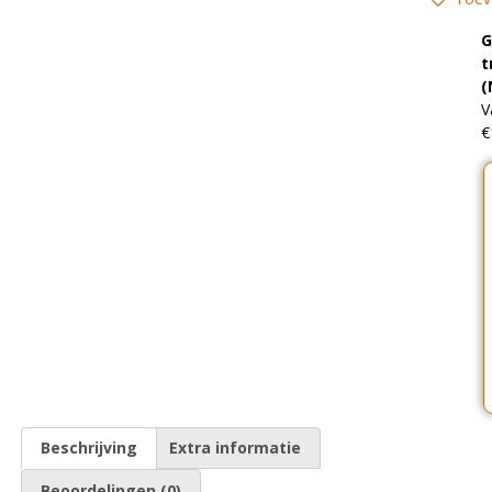
G
t
(
V
€
Beschrijving
Extra informatie
Beoordelingen (0)