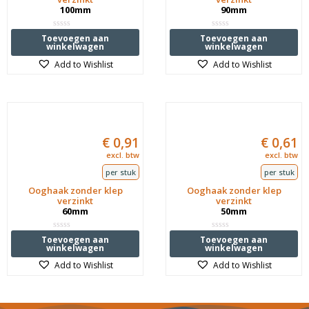
100mm
90mm
Waardering
Waardering
Toevoegen aan
Toevoegen aan
0
0
winkelwagen
winkelwagen
uit
uit
5
5
Add to Wishlist
Add to Wishlist
€
0,91
€
0,61
excl. btw
excl. btw
per stuk
per stuk
Ooghaak zonder klep
Ooghaak zonder klep
verzinkt
verzinkt
60mm
50mm
Waardering
Waardering
Toevoegen aan
Toevoegen aan
0
0
winkelwagen
winkelwagen
uit
uit
5
5
Add to Wishlist
Add to Wishlist