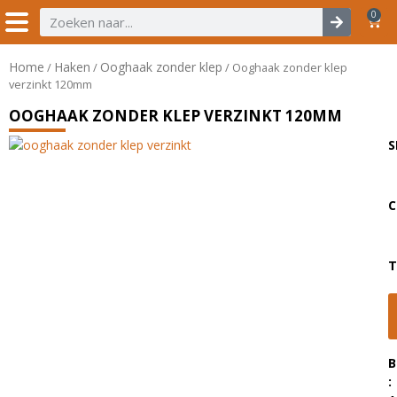
0
Home
Haken
Ooghaak zonder klep
/
/
/ Ooghaak zonder klep
verzinkt 120mm
OOGHAAK ZONDER KLEP VERZINKT 120MM
S
C
T
B
: