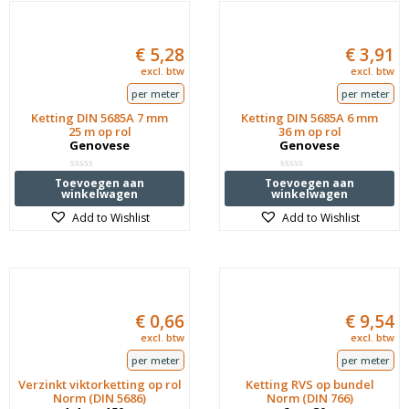
€
5,28
€
3,91
excl. btw
excl. btw
per meter
per meter
Ketting DIN 5685A 7 mm
Ketting DIN 5685A 6 mm
25 m op rol
36 m op rol
Genovese
Genovese
Waardering
Waardering
Toevoegen aan
Toevoegen aan
0
0
winkelwagen
winkelwagen
uit
uit
5
5
Add to Wishlist
Add to Wishlist
€
0,66
€
9,54
excl. btw
excl. btw
per meter
per meter
Verzinkt viktorketting op rol
Ketting RVS op bundel
Norm (DIN 5686)
Norm (DIN 766)