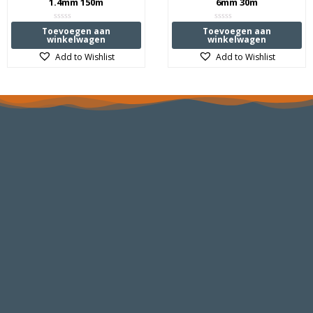
1.4mm 150m
6mm 30m
Waardering
Waardering
Toevoegen aan
Toevoegen aan
0
0
winkelwagen
winkelwagen
uit
uit
5
5
Add to Wishlist
Add to Wishlist