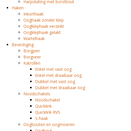
Harpsluiting met borstbout
Haken
Inkorthaak
Ooghaak zonder klep
Oogklephaak verzinkt
Oogklephaak gelakt
Wartelhaak
Bevestiging
Borgpen
Borgveer
Katrollen
Enkel met vast oog
Enkel met draaibaar oog
Dubbel met vast oog
Dubbel met draaibaar oog
Noodschakels
Noodschakel
Quicklink
Quicklink RVS
S-haak
Oogbouten en oogmoeren
Oogbout