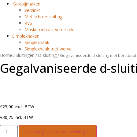
Karabijnhaken
Verzinkt
Met schroefsluiting
RVS
Musketonhaak vernikkeld
Simplexhaken
Simplexhaak
Simplexhaak met wervel
Home
Sluitingen
D-sluiting
/
/
/ Gegalvaniseerde d-sluiting met borstbou
Gegalvaniseerde d-slui
€
25
,
00
excl. BTW
€
30
,
25
incl. BTW
Toevoegen aan winkelwagen