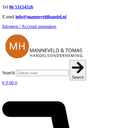
Ga
Tel
06 53154526
naar
E-mail
info@manneveldhandel.nl
de
inhoud
Inloggen / Account aanmaken
Search
Search
€
0,00
0