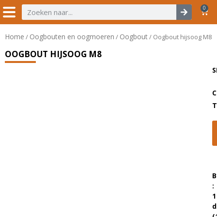
0
Home
Oogbouten en oogmoeren
Oogbout
/
/
/ Oogbout hijsoog M8
OOGBOUT HIJSOOG M8
S
C
T
B
:
1
d
(