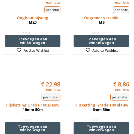
excl. btw
excl. btw
per stuk
per stuk
Oogbout hijsoog
Oogmoer verzinkt
M20
M8
Waardering
Waardering
Toevoegen aan
Toevoegen aan
0
0
winkelwagen
winkelwagen
uit
uit
5
5
Add to Wishlist
Add to Wishlist
€
22,98
€
8,86
excl. btw
excl. btw
per meter
per meter
Hijsketting Grade 100 Blauw
Hijsketting Grade 100 Blauw
10mm 50m
6mm 50m
Waardering
Waardering
Toevoegen aan
Toevoegen aan
0
0
winkelwagen
winkelwagen
uit
uit