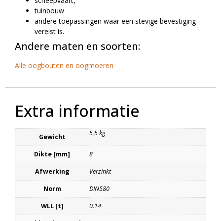
scheepvaart,
tuinbouw
andere toepassingen waar een stevige bevestiging
vereist is.
Andere maten en soorten:
Alle oogbouten en oogmoeren
Extra informatie
5,5 kg
Gewicht
Dikte [mm]
8
Afwerking
Verzinkt
Norm
DIN580
WLL [t]
0.14