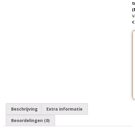
t
(
V
€
Beschrijving
Extra informatie
Beoordelingen (0)