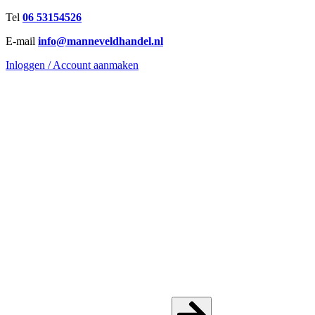
Ga
Tel
06 53154526
naar
E-mail
info@manneveldhandel.nl
de
inhoud
Inloggen / Account aanmaken