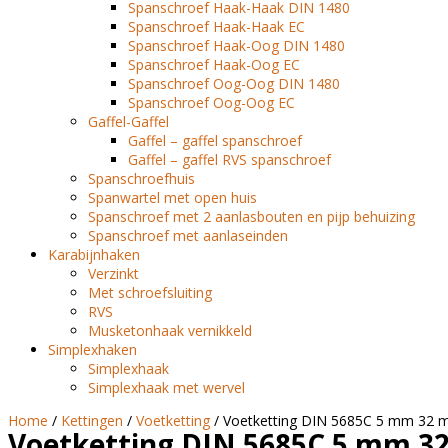
Spanschroef Haak-Haak DIN 1480
Spanschroef Haak-Haak EC
Spanschroef Haak-Oog DIN 1480
Spanschroef Haak-Oog EC
Spanschroef Oog-Oog DIN 1480
Spanschroef Oog-Oog EC
Gaffel-Gaffel
Gaffel – gaffel spanschroef
Gaffel – gaffel RVS spanschroef
Spanschroefhuis
Spanwartel met open huis
Spanschroef met 2 aanlasbouten en pijp behuizing
Spanschroef met aanlaseinden
Karabijnhaken
Verzinkt
Met schroefsluiting
RVS
Musketonhaak vernikkeld
Simplexhaken
Simplexhaak
Simplexhaak met wervel
Home
/
Kettingen
/
Voetketting
/ Voetketting DIN 5685C 5 mm 32 m 
Voetketting DIN 5685C 5 mm 32 