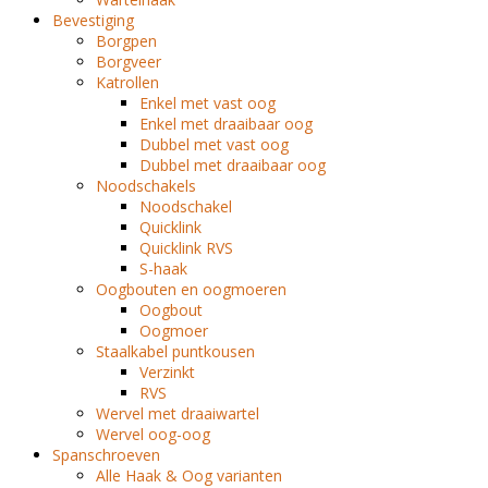
Bevestiging
Borgpen
Borgveer
Katrollen
Enkel met vast oog
Enkel met draaibaar oog
Dubbel met vast oog
Dubbel met draaibaar oog
Noodschakels
Noodschakel
Quicklink
Quicklink RVS
S-haak
Oogbouten en oogmoeren
Oogbout
Oogmoer
Staalkabel puntkousen
Verzinkt
RVS
Wervel met draaiwartel
Wervel oog-oog
Spanschroeven
Alle Haak & Oog varianten