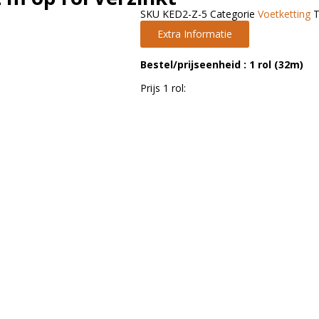
SKU
KED2-Z-5
Categorie
Voetketting
Extra Informatie
Bestel/prijseenheid : 1 rol (32m)
Prijs
1
rol: