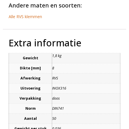
Andere maten en soorten:
Alle RVS klemmen
Extra informatie
1,8 kg
Gewicht
Dikte [mm]
8
Afwerking
RVS
Uitvoering
INOX316
Verpakking
doos
Norm
DIN741
Aantal
50
Gewicht per stuk
0.036