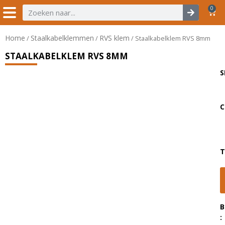
0
Home
Staalkabelklemmen
RVS klem
/
/
/ Staalkabelklem RVS 8mm
STAALKABELKLEM RVS 8MM
S
C
T
B
: