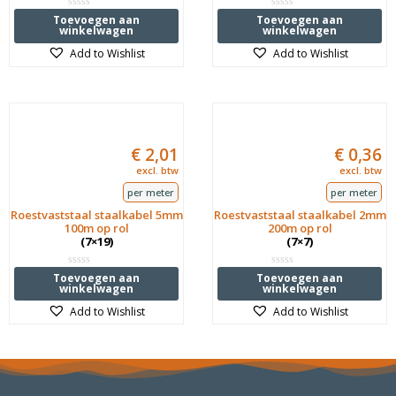
Waardering
Waardering
Toevoegen aan
Toevoegen aan
0
0
winkelwagen
winkelwagen
uit
uit
5
5
Add to Wishlist
Add to Wishlist
€
2,01
€
0,36
excl. btw
excl. btw
per meter
per meter
Roestvaststaal staalkabel 5mm
Roestvaststaal staalkabel 2mm
100m op rol
200m op rol
(7×19)
(7×7)
Waardering
Waardering
Toevoegen aan
Toevoegen aan
0
0
winkelwagen
winkelwagen
uit
uit
5
5
Add to Wishlist
Add to Wishlist