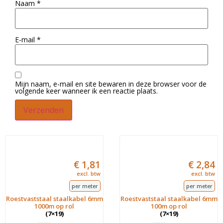
Naam
*
E-mail
*
Mijn naam, e-mail en site bewaren in deze browser voor de
volgende keer wanneer ik een reactie plaats.
€
1,81
€
2,84
excl. btw
excl. btw
per meter
per meter
Roestvaststaal staalkabel 6mm
Roestvaststaal staalkabel 6mm
1000m op rol
100m op rol
(7×19)
(7×19)