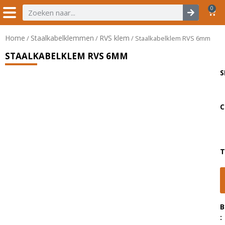
0
Home
Staalkabelklemmen
RVS klem
/
/
/ Staalkabelklem RVS 6mm
STAALKABELKLEM RVS 6MM
S
C
T
B
: