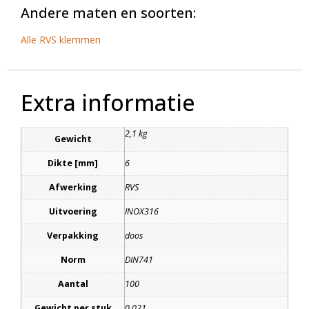
Andere maten en soorten:
Alle RVS klemmen
Extra informatie
2,1 kg
Gewicht
Dikte [mm]
6
Afwerking
RVS
Uitvoering
INOX316
Verpakking
doos
Norm
DIN741
Aantal
100
Gewicht per stuk
0.021