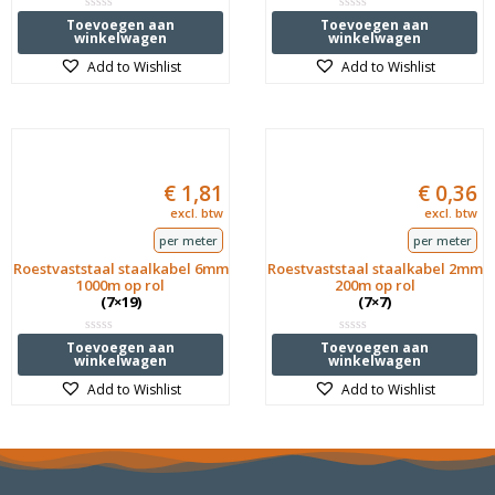
Waardering
Waardering
Toevoegen aan
Toevoegen aan
0
0
winkelwagen
winkelwagen
uit
uit
5
5
Add to Wishlist
Add to Wishlist
€
1,81
€
0,36
excl. btw
excl. btw
per meter
per meter
Roestvaststaal staalkabel 6mm
Roestvaststaal staalkabel 2mm
1000m op rol
200m op rol
(7×19)
(7×7)
Waardering
Waardering
Toevoegen aan
Toevoegen aan
0
0
winkelwagen
winkelwagen
uit
uit
5
5
Add to Wishlist
Add to Wishlist