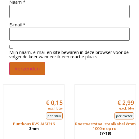
Naam
*
E-mail
*
Mijn naam, e-mail en site bewaren in deze browser voor de
volgende keer wanneer ik een reactie plaats.
€
0,15
€
2,99
excl. btw
excl. btw
per stuk
per meter
Puntkous RVS AISI316
Roestvaststaal staalkabel 8mm
3mm
1000m op rol
(7×19)