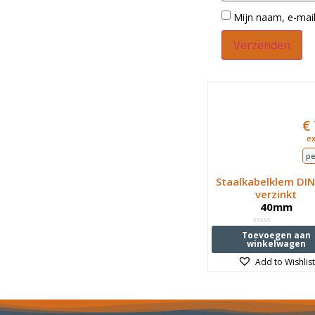
Mijn naam, e-mail
€
ex
pe
Staalkabelklem DIN
verzinkt
40mm
Waardering
Toevoegen aan
0
winkelwagen
uit
5
Add to Wishlist