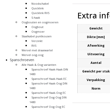
Noodschakel
Quicklink
Extra in
Quicklink RVS
S-haak
Oogbouten en oogmoeren
Oogbout
Gewicht
Oogmoer
Staalkabel puntkousen
Dikte [mm]
Verzinkt
Afwerking
RVS
Wervel met draaiwartel
Uitvoering
Wervel oog-oog
Spanschroeven
Aantal
Alle Haak & Oog varianten
Spanschroef Haak-Haak DIN
Gewicht per stuk
1480
Spanschroef Haak-Haak EC
Verpakking
Spanschroef Haak-Oog DIN
1480
Norm
Spanschroef Haak-Oog EC
Spanschroef Oog-Oog DIN
1480
Spanschroef Oog-Oog EC