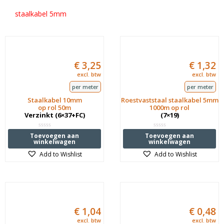
staalkabel 5mm
€
3,25
€
1,32
excl. btw
excl. btw
per meter
per meter
Staalkabel 10mm
Roestvaststaal staalkabel 5mm
op rol 50m
1000m op rol
Verzinkt (6×37+FC)
(7×19)
Waardering
Waardering
Toevoegen aan
Toevoegen aan
0
0
winkelwagen
winkelwagen
uit
uit
5
5
Add to Wishlist
Add to Wishlist
€
1,04
€
0,48
excl. btw
excl. btw