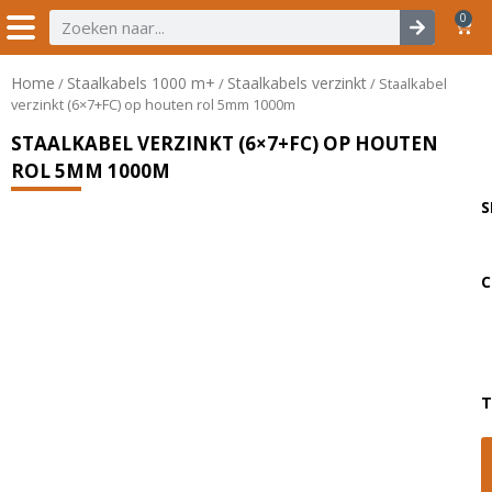
0
Home
Staalkabels 1000 m+
Staalkabels verzinkt
/
/
/ Staalkabel
verzinkt (6×7+FC) op houten rol 5mm 1000m
STAALKABEL VERZINKT (6×7+FC) OP HOUTEN
ROL 5MM 1000M
S
C
T