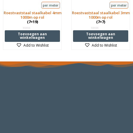
per meter
per meter
Roestvaststaal staalkabel 4mm
Roestvaststaal staalkabel 3mm
1000m op rol
1000m op rol
(7×19)
(7×7)
Waardering
Waardering
Toevoegen aan
Toevoegen aan
0
0
winkelwagen
winkelwagen
uit
uit
5
5
Add to Wishlist
Add to Wishlist