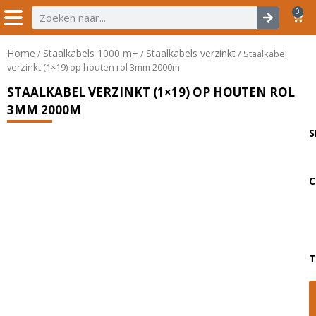
0
Home
Staalkabels 1000 m+
Staalkabels verzinkt
/
/
/ Staalkabel
verzinkt (1×19) op houten rol 3mm 2000m
STAALKABEL VERZINKT (1×19) OP HOUTEN ROL
3MM 2000M
S
C
T