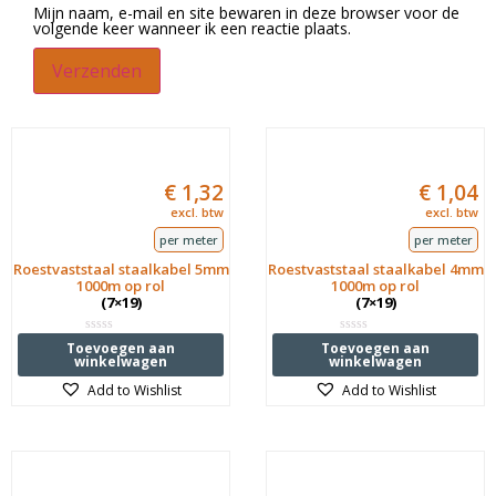
Mijn naam, e-mail en site bewaren in deze browser voor de
volgende keer wanneer ik een reactie plaats.
€
1,32
€
1,04
excl. btw
excl. btw
per meter
per meter
Roestvaststaal staalkabel 5mm
Roestvaststaal staalkabel 4mm
1000m op rol
1000m op rol
(7×19)
(7×19)
Waardering
Waardering
Toevoegen aan
Toevoegen aan
0
0
winkelwagen
winkelwagen
uit
uit
5
5
Add to Wishlist
Add to Wishlist