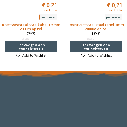
€
0,21
€
0,21
excl. btw
excl. btw
per meter
per meter
Roestvaststaal staalkabel 1.5mm
Roestvaststaal staalkabel 1mm
2000m op rol
2000m op rol
(7×7)
(7×7)
Waardering
Waardering
Toevoegen aan
Toevoegen aan
0
0
winkelwagen
winkelwagen
uit
uit
5
5
Add to Wishlist
Add to Wishlist