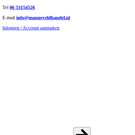
Ga
Tel
06 53154526
naar
E-mail
info@manneveldhandel.nl
de
inhoud
Inloggen / Account aanmaken