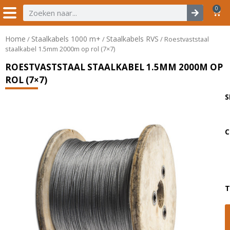
0
Home
Staalkabels 1000 m+
Staalkabels RVS
/
/
/ Roestvaststaal
staalkabel 1.5mm 2000m op rol (7×7)
ROESTVASTSTAAL STAALKABEL 1.5MM 2000M OP
ROL (7×7)
S
C
T