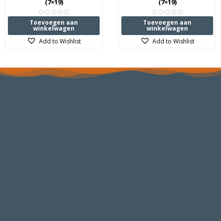
(7×19)
(7×19)
Waardering
Waardering
Toevoegen aan
Toevoegen aan
0
0
winkelwagen
winkelwagen
uit
uit
5
5
Add to Wishlist
Add to Wishlist