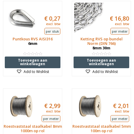
€
0,27
€
16,80
excl. btw
excl. btw
per stuk
per meter
Puntkous RVS AISI316
Ketting RVS op bundel
6mm
Norm (DIN 766)
8mm 30m
Waardering
Waardering
Toevoegen aan
Toevoegen aan
0
0
winkelwagen
winkelwagen
uit
uit
5
5
Add to Wishlist
Add to Wishlist
€
2,99
€
2,01
excl. btw
excl. btw
per meter
per meter
Roestvaststaal staalkabel 8mm
Roestvaststaal staalkabel 5mm
1000m op rol
100m op rol