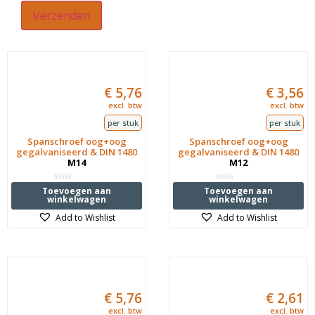
€
5,76
€
3,56
excl. btw
excl. btw
per stuk
per stuk
Spanschroef oog+oog
Spanschroef oog+oog
gegalvaniseerd & DIN 1480
gegalvaniseerd & DIN 1480
M14
M12
Waardering
Waardering
Toevoegen aan
Toevoegen aan
0
0
winkelwagen
winkelwagen
uit
uit
5
5
Add to Wishlist
Add to Wishlist
€
5,76
€
2,61
excl. btw
excl. btw