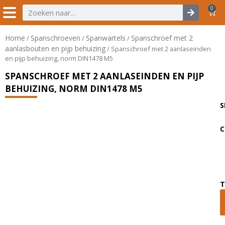
0
Home
Spanschroeven
Spanwartels
Spanschroef met 2
/
/
/
aanlasbouten en pijp behuizing
/ Spanschroef met 2 aanlaseinden
en pijp behuizing, norm DIN1478 M5
SPANSCHROEF MET 2 AANLASEINDEN EN PIJP
BEHUIZING, NORM DIN1478 M5
S
C
T