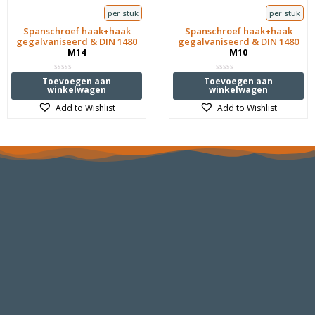
per stuk
per stuk
Spanschroef haak+haak
Spanschroef haak+haak
gegalvaniseerd & DIN 1480
gegalvaniseerd & DIN 1480
M14
M10
Waardering
Waardering
Toevoegen aan
Toevoegen aan
0
0
winkelwagen
winkelwagen
uit
uit
5
5
Add to Wishlist
Add to Wishlist