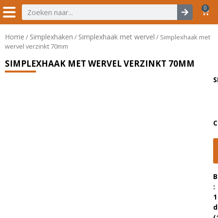
0
Home
Simplexhaken
Simplexhaak met wervel
/
/
/ Simplexhaak met
wervel verzinkt 70mm
SIMPLEXHAAK MET WERVEL VERZINKT 70MM
S
C
B
:
1
d
(