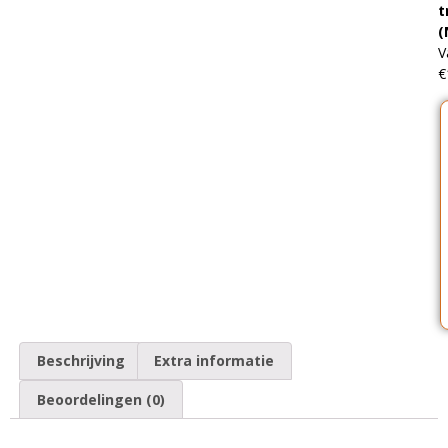
t
(
V
€
Beschrijving
Extra informatie
Beoordelingen (0)