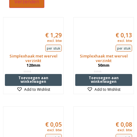
€
1,29
€
0,13
excl. btw
excl. btw
per stuk
per stuk
Simplexhaak met wervel
Simplexhaak met wervel
verzinkt
verzinkt
120mm
50mm
Waardering
Waardering
Toevoegen aan
Toevoegen aan
0
0
winkelwagen
winkelwagen
uit
uit
5
5
Add to Wishlist
Add to Wishlist
€
0,05
€
0,08
excl. btw
excl. btw