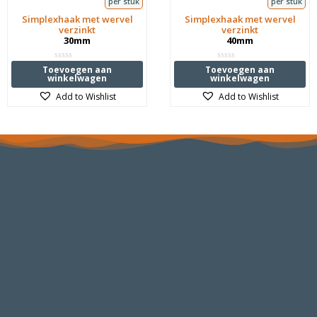
per stuk
per stuk
Simplexhaak met wervel
Simplexhaak met wervel
verzinkt
verzinkt
30mm
40mm
Waardering
Waardering
Toevoegen aan
Toevoegen aan
0
0
winkelwagen
winkelwagen
uit
uit
5
5
Add to Wishlist
Add to Wishlist