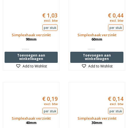
€
1,03
€
0,44
excl. btw
excl. btw
per stuk
per stuk
Simplexhaak verzinkt
Simplexhaak verzinkt
90mm
60mm
Waardering
Waardering
Toevoegen aan
Toevoegen aan
0
0
winkelwagen
winkelwagen
uit
uit
5
5
Add to Wishlist
Add to Wishlist
€
0,19
€
0,14
excl. btw
excl. btw
per stuk
per stuk
Simplexhaak verzinkt
Simplexhaak verzinkt
40mm
30mm