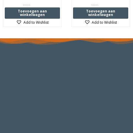
Waardering
Waardering
Toevoegen aan
Toevoegen aan
0
0
winkelwagen
winkelwagen
uit
uit
5
5
Add to Wishlist
Add to Wishlist