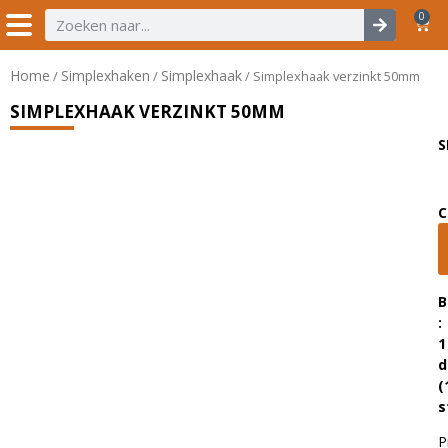
0
Home
Simplexhaken
Simplexhaak
/
/
/ Simplexhaak verzinkt 50mm
SIMPLEXHAAK VERZINKT 50MM
S
C
B
:
1
d
(
s
P