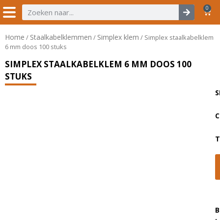
0
Home
Staalkabelklemmen
Simplex klem
/
/
/ Simplex staalkabelklem
6 mm doos 100 stuks
SIMPLEX STAALKABELKLEM 6 MM DOOS 100
STUKS
S
C
T
B