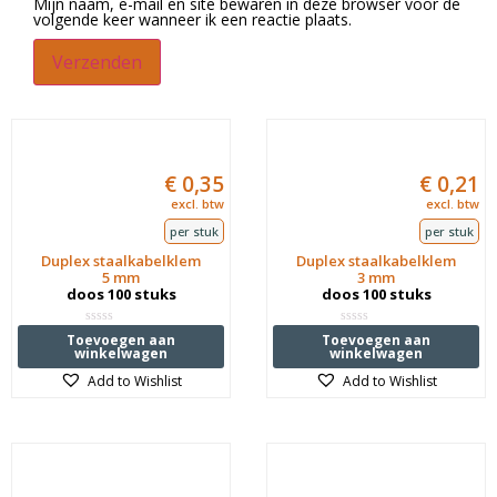
Mijn naam, e-mail en site bewaren in deze browser voor de
volgende keer wanneer ik een reactie plaats.
€
0,35
€
0,21
excl. btw
excl. btw
per stuk
per stuk
Duplex staalkabelklem
Duplex staalkabelklem
5 mm
3 mm
doos 100 stuks
doos 100 stuks
Waardering
Waardering
Toevoegen aan
Toevoegen aan
0
0
winkelwagen
winkelwagen
uit
uit
5
5
Add to Wishlist
Add to Wishlist