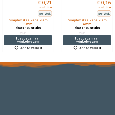
€
0,21
€
0,16
excl. btw
excl. btw
per stuk
per stuk
Simplex staalkabelklem
Simplex staalkabelklem
5 mm
4 mm
doos 100 stuks
doos 100 stuks
Waardering
Waardering
Toevoegen aan
Toevoegen aan
0
0
winkelwagen
winkelwagen
uit
uit
5
5
Add to Wishlist
Add to Wishlist