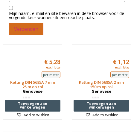
Mijn naam, e-mail en site bewaren in deze browser voor de
volgende keer wanneer ik een reactie plaats.
€
5,28
€
1,12
excl. btw
excl. btw
per meter
per meter
Ketting DIN 5685A 7 mm
Ketting DIN 5685A 2 mm
25 m op rol
150 m op rol
Genovese
Genovese
Waardering
Waardering
Toevoegen aan
Toevoegen aan
0
0
winkelwagen
winkelwagen
uit
uit
5
5
Add to Wishlist
Add to Wishlist