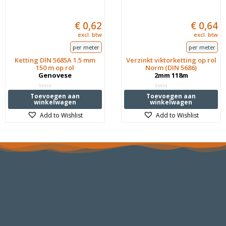
€
0,62
€
0,64
excl. btw
excl. btw
per meter
per meter
Ketting DIN 5685A 1.5 mm
Verzinkt viktorketting op rol
150 m op rol
Norm (DIN 5686)
Genovese
2mm 118m
Waardering
Waardering
Toevoegen aan
Toevoegen aan
0
0
winkelwagen
winkelwagen
uit
uit
5
5
Add to Wishlist
Add to Wishlist