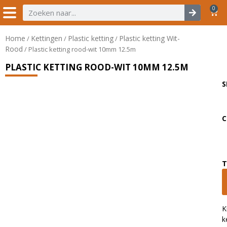
0
Home
Kettingen
Plastic ketting
Plastic ketting Wit-
/
/
/
Rood
/ Plastic ketting rood-wit 10mm 12.5m
PLASTIC KETTING ROOD-WIT 10MM 12.5M
S
C
T
K
k