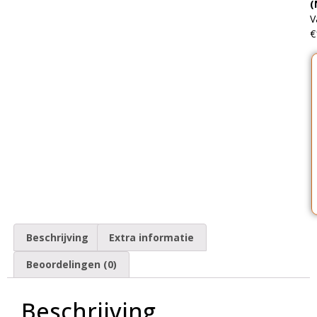
(
V
€
Beschrijving
Extra informatie
Beoordelingen (0)
Beschrijving