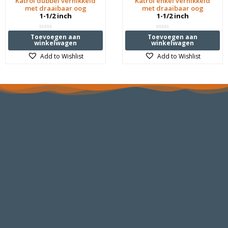
Katrol dubbel vernikkeld
Katrol enkel vernikkeld
met draaibaar oog
met draaibaar oog
1-1/2 inch
1-1/2 inch
Waardering
Waardering
Toevoegen aan
Toevoegen aan
0
0
winkelwagen
winkelwagen
uit
uit
5
5
Add to Wishlist
Add to Wishlist