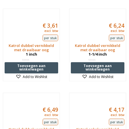
€
3,61
€
6,24
excl. btw
excl. btw
per stuk
per stuk
Katrol dubbel vernikkeld
Katrol dubbel vernikkeld
met draaibaar oog
met draaibaar oog
1 inch
1-1/4 inch
Waardering
Waardering
Toevoegen aan
Toevoegen aan
0
0
winkelwagen
winkelwagen
uit
uit
5
5
Add to Wishlist
Add to Wishlist
€
6,49
€
4,17
excl. btw
excl. btw
per stuk
per stuk