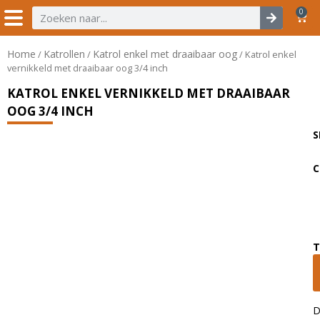
0
Home
Katrollen
Katrol enkel met draaibaar oog
/
/
/ Katrol enkel
vernikkeld met draaibaar oog 3/4 inch
KATROL ENKEL VERNIKKELD MET DRAAIBAAR
OOG 3/4 INCH
S
C
T
D