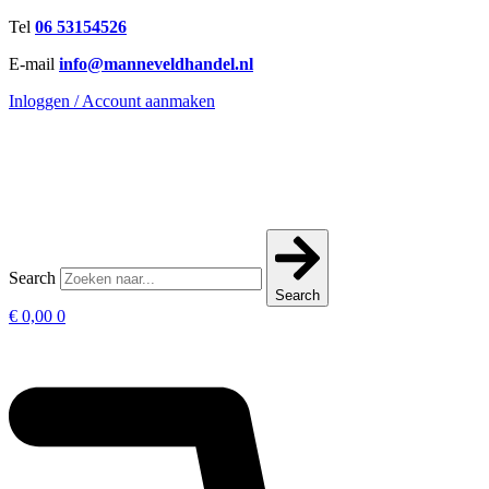
Ga
Tel
06 53154526
naar
E-mail
info@manneveldhandel.nl
de
inhoud
Inloggen / Account aanmaken
Search
Search
€
0,00
0