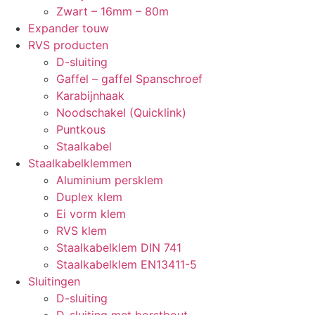
Zwart – 16mm – 80m
Expander touw
RVS producten
D-sluiting
Gaffel – gaffel Spanschroef
Karabijnhaak
Noodschakel (Quicklink)
Puntkous
Staalkabel
Staalkabelklemmen
Aluminium persklem
Duplex klem
Ei vorm klem
RVS klem
Staalkabelklem DIN 741
Staalkabelklem EN13411-5
Sluitingen
D-sluiting
D-sluiting met borstbout