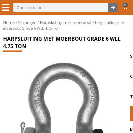
0
Home
Sluitingen
Harpsluiting met moerbout
/
/
/ Harpsluiting met
moerbout Grade 6 WLL 4.75 Ton
HARPSLUITING MET MOERBOUT GRADE 6 WLL
4.75 TON
S
C
T
B