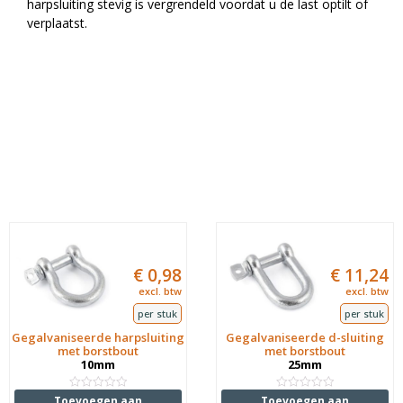
harpsluiting stevig is vergrendeld voordat u de last optilt of
verplaatst.
€
0,98
€
11,24
excl. btw
excl. btw
per stuk
per stuk
Gegalvaniseerde harpsluiting
Gegalvaniseerde d-sluiting
met borstbout
met borstbout
10mm
25mm
Waardering
Waardering
Toevoegen aan
Toevoegen aan