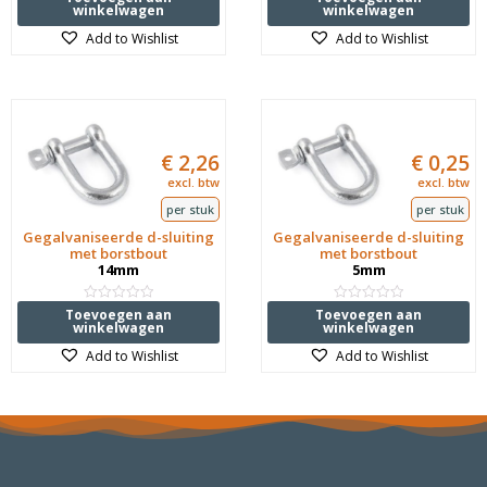
0
0
winkelwagen
winkelwagen
uit
uit
5
5
Add to Wishlist
Add to Wishlist
€
2,26
€
0,25
excl. btw
excl. btw
per stuk
per stuk
Gegalvaniseerde d-sluiting
Gegalvaniseerde d-sluiting
met borstbout
met borstbout
14mm
5mm
Waardering
Waardering
Toevoegen aan
Toevoegen aan
0
0
winkelwagen
winkelwagen
uit
uit
5
5
Add to Wishlist
Add to Wishlist