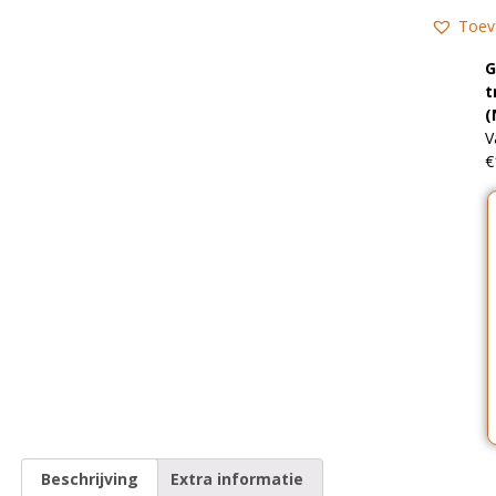
Toev
G
t
(
V
€
Beschrijving
Extra informatie