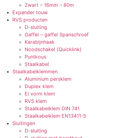
Zwart – 16mm – 80m
Expander touw
RVS producten
D-sluiting
Gaffel – gaffel Spanschroef
Karabijnhaak
Noodschakel (Quicklink)
Puntkous
Staalkabel
Staalkabelklemmen
Aluminium persklem
Duplex klem
Ei vorm klem
RVS klem
Staalkabelklem DIN 741
Staalkabelklem EN13411-5
Sluitingen
D-sluiting
D-sluiting met borstbout