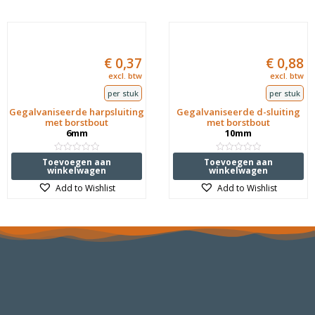
€
0,37
€
0,88
excl. btw
excl. btw
per stuk
per stuk
Gegalvaniseerde harpsluiting
Gegalvaniseerde d-sluiting
met borstbout
met borstbout
6mm
10mm
Waardering
Waardering
Toevoegen aan
Toevoegen aan
0
0
winkelwagen
winkelwagen
uit
uit
5
5
Add to Wishlist
Add to Wishlist