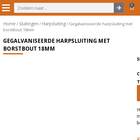
0
Home
Sluitingen
Harpsluiting
/
/
/ Gegalvaniseerde harpsluiting met
borstbout 18mm
GEGALVANISEERDE HARPSLUITING MET
BORSTBOUT 18MM
S
C
T
H
m
b