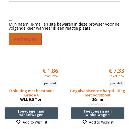
Mijn naam, e-mail en site bewaren in deze browser voor de
volgende keer wanneer ik een reactie plaats.
€
1,86
€
7,33
excl. btw
excl. btw
per stuk
per stuk
D-sluiting met borstbout
Gegalvaniseerde harpsluiting
Grade 6
met borstbout
WLL 0.5 Ton
20mm
Waardering
Waardering
Toevoegen aan
Toevoegen aan
0
0
winkelwagen
winkelwagen
uit
uit
5
5
Add to Wishlist
Add to Wishlist