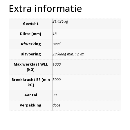
Extra informatie
21,426 kg
Gewicht
Dikte [mm]
18
Afwerking
Staal
Uitvoering
Zinklaag min. 12 ?m
Max werklast WLL
1000
[kG]
Breekkracht BF [min
3000
kG]
Aantal
30
Verpakking
doos