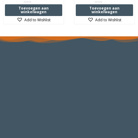
Waardering
Waardering
Toevoegen aan
Toevoegen aan
0
0
winkelwagen
winkelwagen
uit
uit
5
5
Add to Wishlist
Add to Wishlist