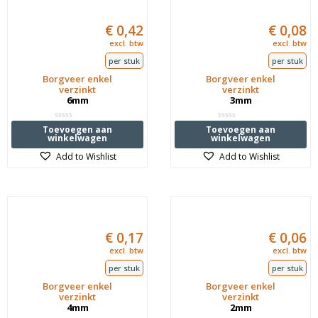
€
0,42
€
0,08
excl. btw
excl. btw
per stuk
per stuk
Borgveer enkel
Borgveer enkel
verzinkt
verzinkt
6mm
3mm
Waardering
Waardering
Toevoegen aan
Toevoegen aan
0
0
winkelwagen
winkelwagen
uit
uit
5
5
Add to Wishlist
Add to Wishlist
€
0,17
€
0,06
excl. btw
excl. btw
per stuk
per stuk
Borgveer enkel
Borgveer enkel
verzinkt
verzinkt
4mm
2mm