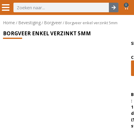
0
Home
Bevestiging
Borgveer
/
/
/ Borgveer enkel verzinkt 5mm
BORGVEER ENKEL VERZINKT 5MM
S
C
B
:
1
d
(
s